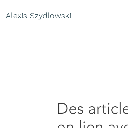
Alexis Szydlowski
Des articl
en lien av