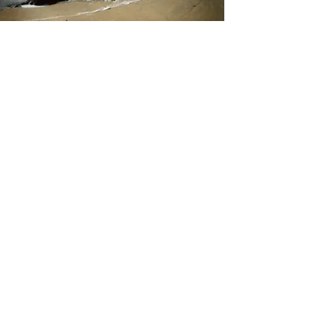
Alexis Szydlowski
Père de 2 enfants, sportif en pleine
nature, sensible au beau au sain au
simple, portant un bagage de
quinze années dans l'ingénierie
aéronautique, mes convictions et
mes compétences sont destinées
à accompagner ce qui se vit pour
élargir sa vision et concrétiser ce
qui peut se transformer.